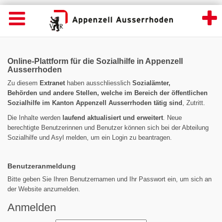
sozialhilfe.ar.ch - Appenzell Ausserrhoden
Suche
Navigation öffnen
Wichtige
Seiten
hen
Home
Hauptnavigation
Inhalt
Inhalt
Online-Plattform für die Sozialhilfe in Appenzell
Kontakt
Ausserrhoden
Sitemap
Zu diesem
Extranet
haben ausschliesslich
Sozialämter,
Metanavigation
Behörden und andere Stellen, welche im Bereich der öffentlichen
Sozialhilfe im Kanton Appenzell Ausserrhoden tätig
sind
, Zutritt.
Die Inhalte werden
laufend aktualisiert und erweitert
. Neue
berechtigte Benutzerinnen und Benutzer können sich bei der Abteilung
Sozialhilfe und Asyl melden, um ein Login zu beantragen.
Benutzeranmeldung
Bitte geben Sie Ihren Benutzernamen und Ihr Passwort ein, um sich an
der Website anzumelden.
Anmelden